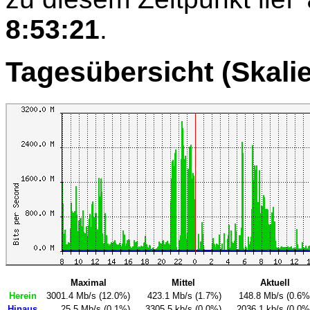
8:53:21
.
Tagesübersicht (Skali
Maximal
Mittel
Aktuell
Herein
3001.4 Mb/s (12.0%)
423.1 Mb/s (1.7%)
148.8 Mb/s (0.6%
Hinaus
25.5 Mb/s (0.1%)
3305.5 kb/s (0.0%)
2036.1 kb/s (0.0%