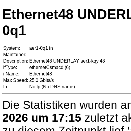
Ethernet48 UNDERLA
0q1
System:
aer1-0q1 in
Maintainer:
Description:
Ethernet48 UNDERLAY aer1-kqy 48
ifType:
ethernetCsmacd (6)
ifName:
Ethernet48
Max Speed:
25.0 Gbits/s
Ip:
No Ip (No DNS name)
Die Statistiken wurden 
2026 um 17:15
zuletzt ak
zu diesem Zeitpunkt lief