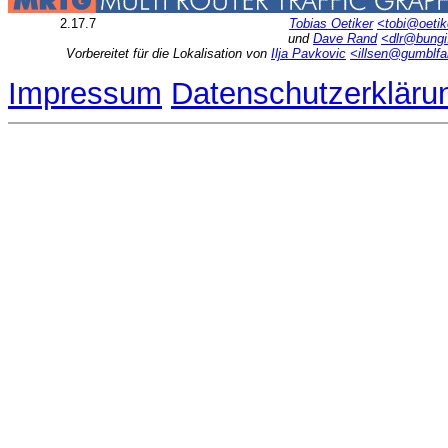
2.17.7
Tobias Oetiker
<tobi@oetik
und
Dave Rand
<dlr@bung
Vorbereitet für die Lokalisation von
Ilja Pavkovic
<illsen@gumblfa
Impressum
Datenschutzerkläru