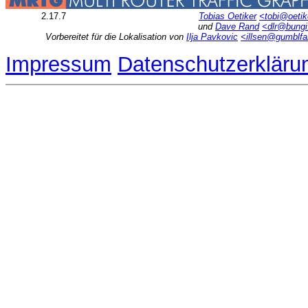
2.17.7
Tobias Oetiker
<tobi@oetik
und
Dave Rand
<dlr@bung
Vorbereitet für die Lokalisation von
Ilja Pavkovic
<illsen@gumblfa
Impressum
Datenschutzerkläru