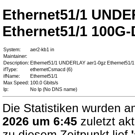
Ethernet51/1 UNDE
Ethernet51/1 100G-
System:
aer2-kb1 in
Maintainer:
Description:
Ethernet51/1 UNDERLAY aer1-0gz Ethernet51
ifType:
ethernetCsmacd (6)
ifName:
Ethernet51/1
Max Speed:
100.0 Gbits/s
Ip:
No Ip (No DNS name)
Die Statistiken wurden 
2026 um 6:45
zuletzt akt
zu diesem Zeitpunkt lief