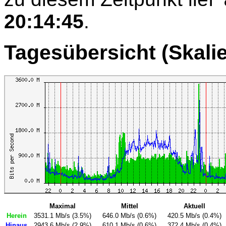
20:14:45
.
Tagesübersicht (Skalie
Maximal
Mittel
Aktuell
Herein
3531.1 Mb/s (3.5%)
646.0 Mb/s (0.6%)
420.5 Mb/s (0.4%)
Hinaus
2943.6 Mb/s (2.9%)
610.1 Mb/s (0.6%)
372.4 Mb/s (0.4%)